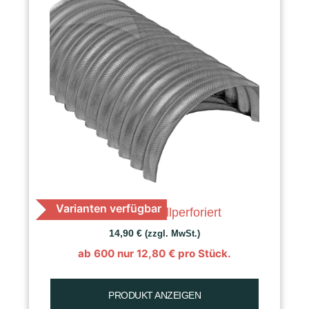
Varianten verfügbar
K 30 Raps, vollperforiert
14,90
€
(zzgl. MwSt.)
ab 600 nur
12,80
€
pro Stück.
PRODUKT ANZEIGEN