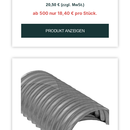
20,50
€
(zzgl. MwSt.)
ab 500 nur
18,40
€
pro Stück.
PRODUKT ANZEIGEN