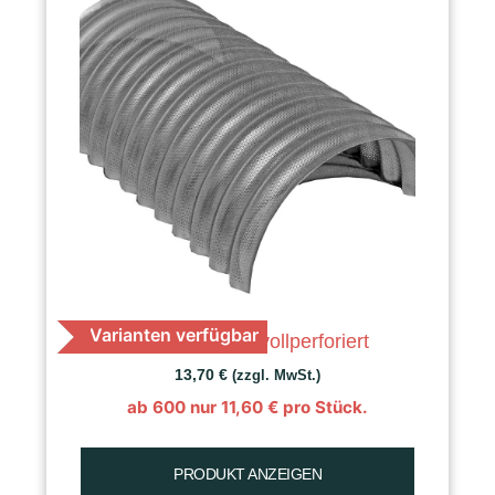
Varianten verfügbar
K 30 Getreide, vollperforiert
13,70
€
(zzgl. MwSt.)
ab 600 nur
11,60
€
pro Stück.
PRODUKT ANZEIGEN