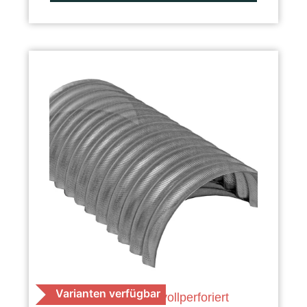
Varianten verfügbar
K 40 Getreide, vollperforiert