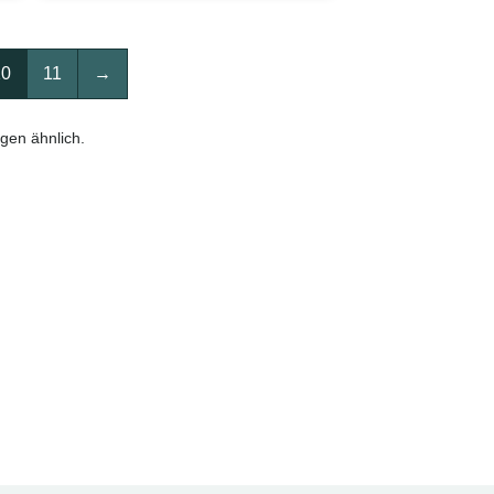
10
11
→
gen ähnlich.