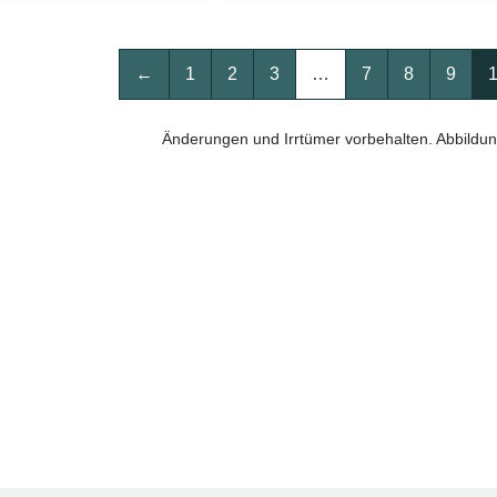
←
1
2
3
…
7
8
9
Änderungen und Irrtümer vorbehalten. Abbildun