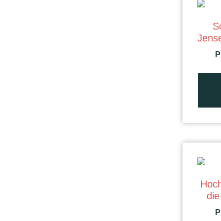
S
Jens
P
Hoch
die
P