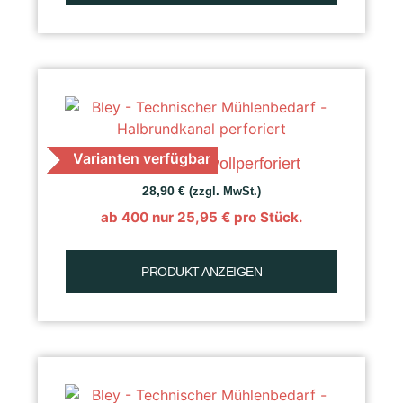
Varianten verfügbar
K 50 Getreide, vollperforiert
28,90
€
(zzgl. MwSt.)
ab 400 nur
25,95
€
pro Stück.
PRODUKT ANZEIGEN