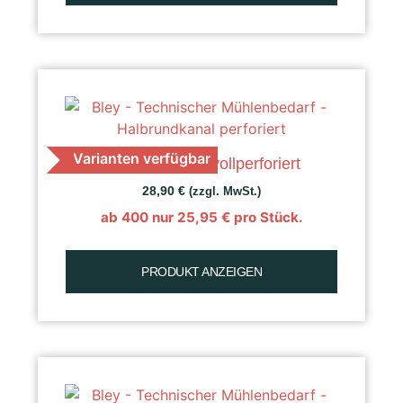
Varianten verfügbar
K 50 Getreide, vollperforiert
28,90
€
(zzgl. MwSt.)
ab 400 nur
25,95
€
pro Stück.
PRODUKT ANZEIGEN